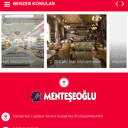
BENZER KONULAR
2.El Endüstriyel Mutfak
2. El Cafe Bar Malzemeleri
Malzeme ve Ekipmanları
Müşteri Temsilcisi
Denizciler Caddesi Yenice Sokak No:31 Ulus/ANKARA